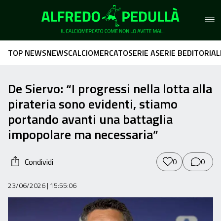
TOP NEWS
NEWS
CALCIOMERCATO
SERIE A
SERIE B
EDITORIAL
De Siervo: “I progressi nella lotta alla
pirateria sono evidenti, stiamo
portando avanti una battaglia
impopolare ma necessaria”
Condividi
0
0
23/06/2026
| 15:55:06